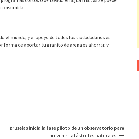
programas cortos o de lavado en agua fría. Así se puede
a consumida.
odo el mundo, y el apoyo de todos los ciudadadanos es
r forma de aportar tu granito de arena es ahorrar, y
Bruselas inicia la fase piloto de un observatorio para
prevenir catástrofes naturales