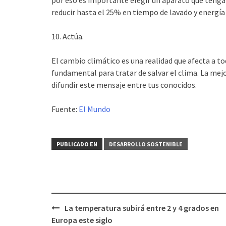
por eso es importante elegir un aparato que tenga 
reducir hasta el 25% en tiempo de lavado y energí
10. Actúa.
El cambio climático es una realidad que afecta a t
fundamental para tratar de salvar el clima. La mejo
difundir este mensaje entre tus conocidos.
Fuente:
El Mundo
PUBLICADO EN
DESARROLLO SOSTENIBLE
La temperatura subirá entre 2 y 4 grados en
Navegación
Europa este siglo