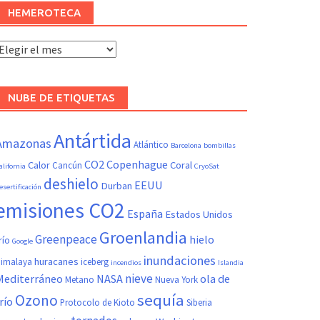
HEMEROTECA
Hemeroteca
NUBE DE ETIQUETAS
Antártida
Amazonas
Atlántico
Barcelona
bombillas
CO2
Copenhague
Calor
Coral
Cancún
alifornia
CryoSat
deshielo
EEUU
Durban
esertificación
emisiones CO2
España
Estados Unidos
Groenlandia
Greenpeace
hielo
río
Google
inundaciones
huracanes
imalaya
iceberg
incendios
Islandia
nieve
Mediterráneo
NASA
ola de
Metano
Nueva York
sequía
Ozono
río
Protocolo de Kioto
Siberia