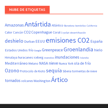
NUBE DE ETIQUETAS
Antártida
Amazonas
Atlántico
Barcelona
bombillas
California
CO2
Copenhague
Calor
Coral
Cancún
CryoSat
desertificación
emisiones CO2
deshielo
EEUU
España
Durban
Groenlandia
Greenpeace
hielo
Estados Unidos
frío
Google
inundaciones
huracanes
Himalaya
iceberg
incendios
Islandia
nieve
Mediterráneo
NASA
ola de frío
Metano
Nueva York
sequía
Ozono
Protocolo de Kioto
Siberia
tormentas de nieve
Ártico
tornados
Washington
volcanes