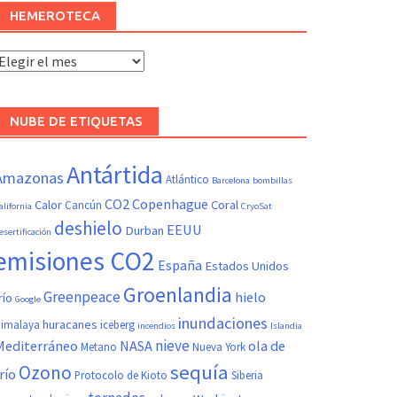
HEMEROTECA
Hemeroteca
NUBE DE ETIQUETAS
Antártida
Amazonas
Atlántico
Barcelona
bombillas
CO2
Copenhague
Calor
Coral
Cancún
alifornia
CryoSat
deshielo
EEUU
Durban
esertificación
emisiones CO2
España
Estados Unidos
Groenlandia
Greenpeace
hielo
río
Google
inundaciones
huracanes
imalaya
iceberg
incendios
Islandia
nieve
Mediterráneo
NASA
ola de
Metano
Nueva York
sequía
Ozono
río
Protocolo de Kioto
Siberia