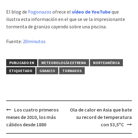
El blog de
Fogonazos
ofrece el
vídeo de YouTube
que
ilustra esta información en el que se ve la impresionante
tormenta de granizo cayendo sobre una piscina.
Fuente:
20minutos
PUBLICADO EN
METEOROLOGÍ­A EXTREMA
NORTEAMÉRICA
ETIQUETADO
GRANIZO
TORNADOS
Los cuatro primeros
Ola de calor en Asia que bate
Navegación
meses de 2010, los más
su record de temperatura
de
cálidos desde 1880
con 53,5ºC
entradas