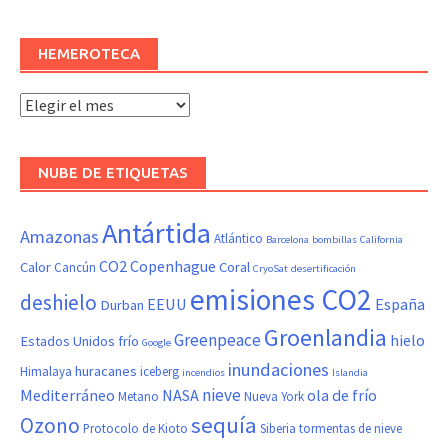
HEMEROTECA
Hemeroteca
NUBE DE ETIQUETAS
Antártida
Amazonas
Atlántico
Barcelona
bombillas
California
CO2
Copenhague
Calor
Coral
Cancún
CryoSat
desertificación
emisiones CO2
deshielo
EEUU
España
Durban
Groenlandia
Greenpeace
hielo
Estados Unidos
frío
Google
inundaciones
huracanes
Himalaya
iceberg
incendios
Islandia
nieve
Mediterráneo
NASA
ola de frío
Metano
Nueva York
sequía
Ozono
Protocolo de Kioto
Siberia
tormentas de nieve