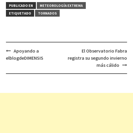
PUBLICADO EN
METEOROLOGÍ­A EXTREMA
ETIQUETADO
TORNADOS
Apoyando a
El Observatorio Fabra
Navegación
elblogdeDIMENSIS
registra su segundo invierno
de
más cálido
entradas