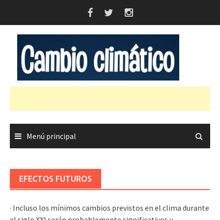
Saltar
al
contenido
Menú principal
EFECTOS FUTUROS
· Incluso los mínimos cambios previstos en el clima durante
el siglo XXI serán probablemente significativos y