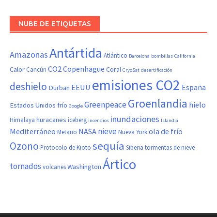
NUBE DE ETIQUETAS
Antártida
Amazonas
Atlántico
Barcelona
bombillas
California
CO2
Copenhague
Calor
Coral
Cancún
CryoSat
desertificación
emisiones CO2
deshielo
EEUU
España
Durban
Groenlandia
Greenpeace
hielo
Estados Unidos
frío
Google
inundaciones
huracanes
Himalaya
iceberg
incendios
Islandia
nieve
Mediterráneo
NASA
ola de frío
Metano
Nueva York
sequía
Ozono
Protocolo de Kioto
Siberia
tormentas de nieve
Ártico
tornados
Washington
volcanes