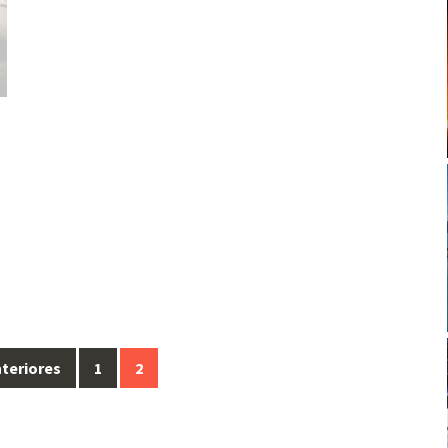
teriores
1
2