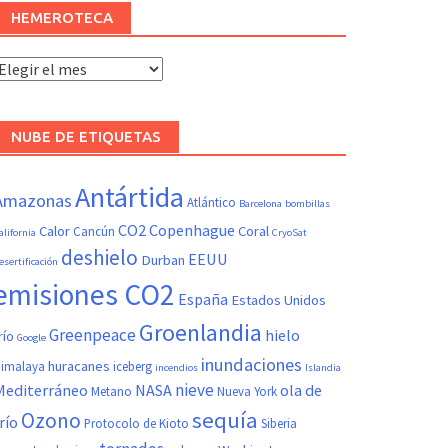
HEMEROTECA
Hemeroteca
NUBE DE ETIQUETAS
Antártida
Amazonas
Atlántico
Barcelona
bombillas
CO2
Copenhague
Calor
Coral
Cancún
alifornia
CryoSat
deshielo
EEUU
Durban
esertificación
emisiones CO2
España
Estados Unidos
Groenlandia
Greenpeace
hielo
río
Google
inundaciones
huracanes
imalaya
iceberg
incendios
Islandia
nieve
Mediterráneo
NASA
ola de
Metano
Nueva York
sequía
Ozono
río
Protocolo de Kioto
Siberia