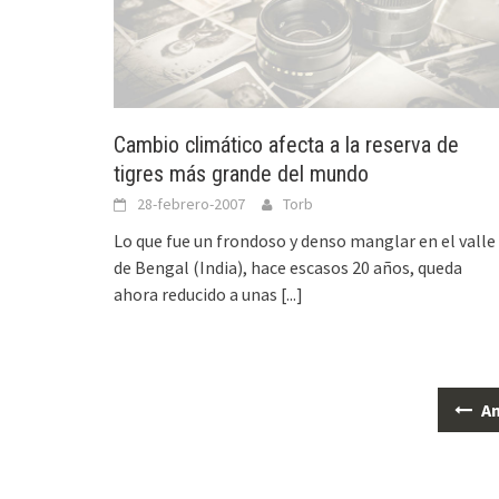
Cambio climático afecta a la reserva de
tigres más grande del mundo
28-febrero-2007
Torb
Lo que fue un frondoso y denso manglar en el valle
de Bengal (India), hace escasos 20 años, queda
ahora reducido a unas
[...]
An
Ir
a
las