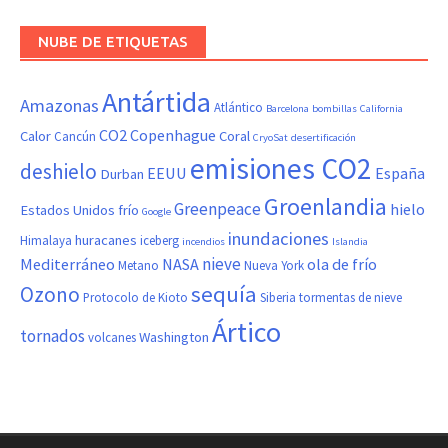
NUBE DE ETIQUETAS
Antártida
Amazonas
Atlántico
Barcelona
bombillas
California
CO2
Copenhague
Calor
Coral
Cancún
CryoSat
desertificación
emisiones CO2
deshielo
EEUU
España
Durban
Groenlandia
Greenpeace
hielo
Estados Unidos
frío
Google
inundaciones
huracanes
Himalaya
iceberg
incendios
Islandia
nieve
Mediterráneo
NASA
ola de frío
Metano
Nueva York
sequía
Ozono
Protocolo de Kioto
Siberia
tormentas de nieve
Ártico
tornados
Washington
volcanes