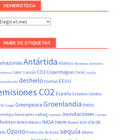
HEMEROTECA
Hemeroteca
NUBE DE ETIQUETAS
Antártida
Amazonas
Atlántico
Barcelona
bombillas
CO2
Copenhague
Calor
Coral
Cancún
alifornia
CryoSat
deshielo
EEUU
Durban
esertificación
emisiones CO2
España
Estados Unidos
Groenlandia
Greenpeace
hielo
río
Google
inundaciones
huracanes
imalaya
iceberg
incendios
Islandia
nieve
Mediterráneo
NASA
ola de
Metano
Nueva York
sequía
Ozono
río
Protocolo de Kioto
Siberia