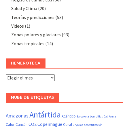
Salud y Clima
(20)
Teorías y predicciones
(53)
Videos
(1)
Zonas polares y glaciares
(93)
Zonas tropicales
(14)
HEMEROTECA
Hemeroteca
NUBE DE ETIQUETAS
Antártida
Amazonas
Atlántico
Barcelona
bombillas
California
CO2
Copenhague
Calor
Coral
Cancún
CryoSat
desertificación