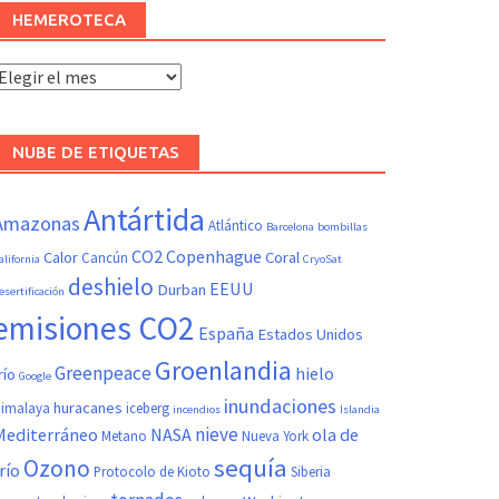
HEMEROTECA
Hemeroteca
NUBE DE ETIQUETAS
Antártida
Amazonas
Atlántico
Barcelona
bombillas
CO2
Copenhague
Calor
Coral
Cancún
alifornia
CryoSat
deshielo
EEUU
Durban
esertificación
emisiones CO2
España
Estados Unidos
Groenlandia
Greenpeace
hielo
río
Google
inundaciones
huracanes
imalaya
iceberg
incendios
Islandia
nieve
Mediterráneo
NASA
ola de
Metano
Nueva York
sequía
Ozono
río
Protocolo de Kioto
Siberia