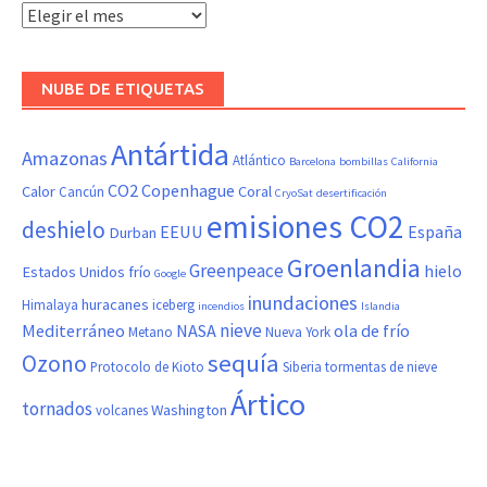
Hemeroteca
NUBE DE ETIQUETAS
Antártida
Amazonas
Atlántico
Barcelona
bombillas
California
CO2
Copenhague
Calor
Coral
Cancún
CryoSat
desertificación
emisiones CO2
deshielo
EEUU
España
Durban
Groenlandia
Greenpeace
hielo
Estados Unidos
frío
Google
inundaciones
huracanes
Himalaya
iceberg
incendios
Islandia
nieve
Mediterráneo
NASA
ola de frío
Metano
Nueva York
sequía
Ozono
Protocolo de Kioto
Siberia
tormentas de nieve
Ártico
tornados
Washington
volcanes