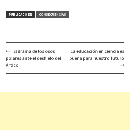
PUBLICADO EN
CONSECUENCIAS
El drama de los osos
La educación en ciencia es
Navegación
polares ante el deshielo del
buena para nuestro futuro
de
Ártico
entradas