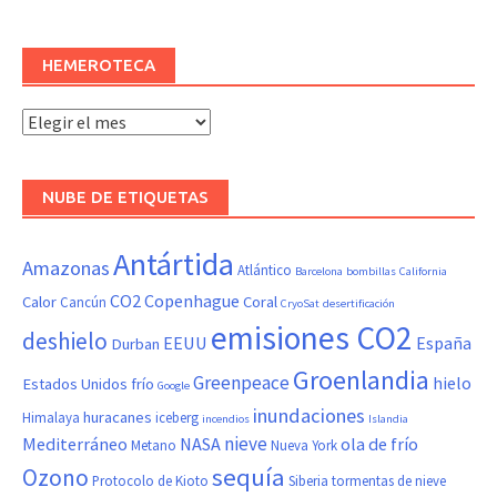
HEMEROTECA
Hemeroteca
NUBE DE ETIQUETAS
Antártida
Amazonas
Atlántico
Barcelona
bombillas
California
CO2
Copenhague
Calor
Coral
Cancún
CryoSat
desertificación
emisiones CO2
deshielo
EEUU
España
Durban
Groenlandia
Greenpeace
hielo
Estados Unidos
frío
Google
inundaciones
huracanes
Himalaya
iceberg
incendios
Islandia
nieve
Mediterráneo
NASA
ola de frío
Metano
Nueva York
sequía
Ozono
Protocolo de Kioto
Siberia
tormentas de nieve