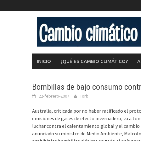
Saltar
al
contenido
INICIO
¿QUÉ ES CAMBIO CLIMÁTICO?
A
Bombillas de bajo consumo contr
22-febrero-2007
Torb
Australia, criticada por no haber ratificado el pro
emisiones de gases de efecto invernadero, va a to
luchar contra el calentamiento global y el cambio
anunciado su ministro de Medio Ambiente, Malcolm 