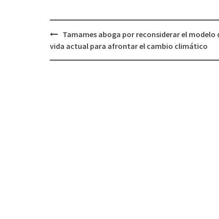
Tamames aboga por reconsiderar el modelo 
Navegación
vida actual para afrontar el cambio climático
de
entradas