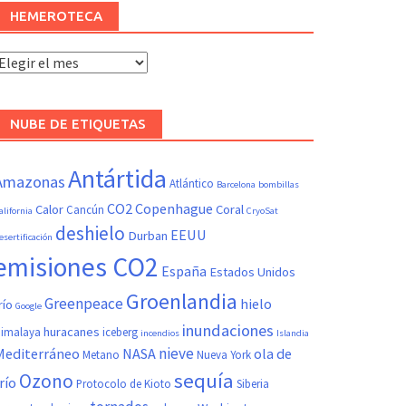
HEMEROTECA
Hemeroteca
NUBE DE ETIQUETAS
Antártida
Amazonas
Atlántico
Barcelona
bombillas
CO2
Copenhague
Calor
Coral
Cancún
alifornia
CryoSat
deshielo
EEUU
Durban
esertificación
emisiones CO2
España
Estados Unidos
Groenlandia
Greenpeace
hielo
río
Google
inundaciones
huracanes
imalaya
iceberg
incendios
Islandia
nieve
Mediterráneo
NASA
ola de
Metano
Nueva York
sequía
Ozono
río
Protocolo de Kioto
Siberia