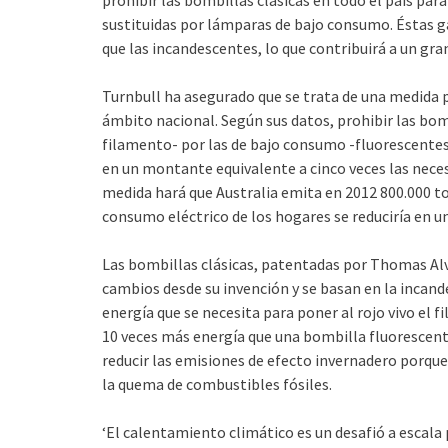
prohibir las bombillas clásicas en todo el país para
sustituidas por lámparas de bajo consumo. Éstas 
que las incandescentes, lo que contribuirá a un gra
Turnbull ha asegurado que se trata de una medida p
ámbito nacional. Según sus datos, prohibir las bom
filamento- por las de bajo consumo -fluorescentes-
en un montante equivalente a cinco veces las necesi
medida hará que Australia emita en 2012 800.000 
consumo eléctrico de los hogares se reduciría en un
Las bombillas clásicas, patentadas por Thomas Alva
cambios desde su invención y se basan en la incand
energía que se necesita para poner al rojo vivo el 
10 veces más energía que una bombilla fluorescent
reducir las emisiones de efecto invernadero porqu
la quema de combustibles fósiles.
‘El calentamiento climático es un desafió a escala 