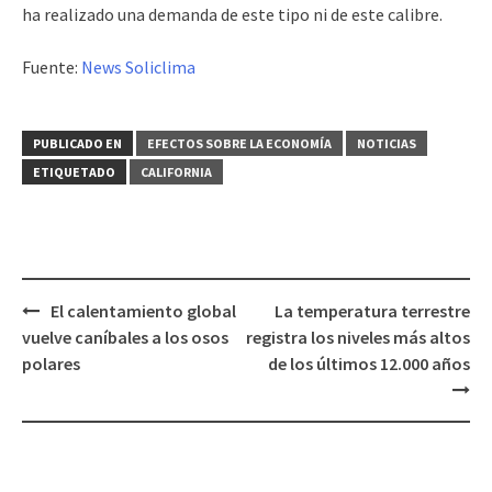
ha realizado una demanda de este tipo ni de este calibre.
Fuente:
News Soliclima
PUBLICADO EN
EFECTOS SOBRE LA ECONOMÍA
NOTICIAS
ETIQUETADO
CALIFORNIA
El calentamiento global
La temperatura terrestre
Navegación
vuelve caníbales a los osos
registra los niveles más altos
de
polares
de los últimos 12.000 años
entradas