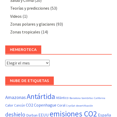
Salud y Clima
(20)
Teorías y predicciones
(53)
Videos
(1)
Zonas polares y glaciares
(93)
Zonas tropicales
(14)
HEMEROTECA
Hemeroteca
NUBE DE ETIQUETAS
Antártida
Amazonas
Atlántico
Barcelona
bombillas
California
CO2
Copenhague
Calor
Coral
Cancún
CryoSat
desertificación
emisiones CO2
deshielo
EEUU
España
Durban