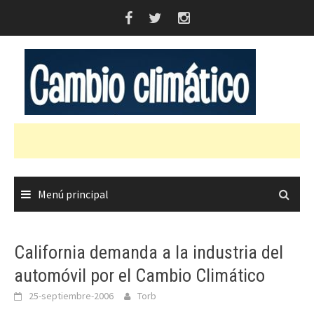
Saltar
al
contenido
Menú principal
California demanda a la industria del
automóvil por el Cambio Climático
25-septiembre-2006
Torb