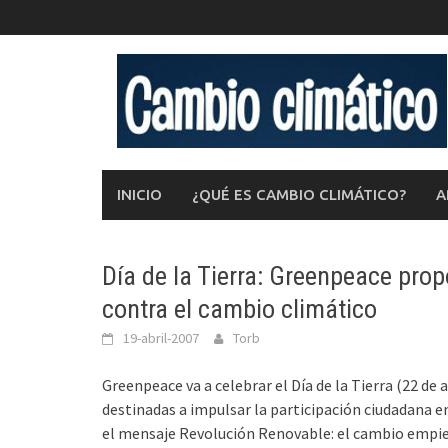
Saltar
al
contenido
INICIO
¿QUÉ ES CAMBIO CLIMÁTICO?
A
Día de la Tierra: Greenpeace pro
contra el cambio climático
19-abril-2007
Torb
Greenpeace va a celebrar el Día de la Tierra (22 de a
destinadas a impulsar la participación ciudadana 
el mensaje Revolución Renovable: el cambio empiez