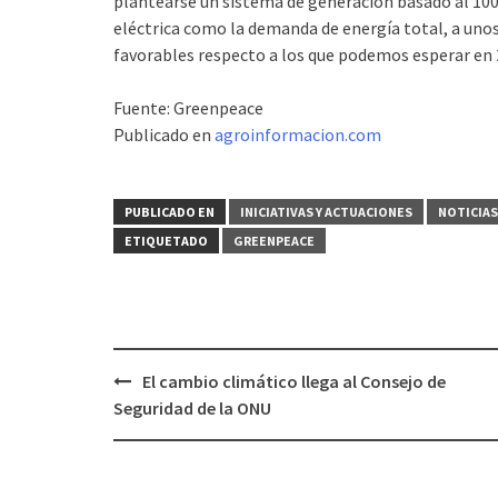
plantearse un sistema de generación basado al 10
eléctrica como la demanda de energía total, a un
favorables respecto a los que podemos esperar en 2
Fuente: Greenpeace
Publicado en
agroinformacion.com
PUBLICADO EN
INICIATIVAS Y ACTUACIONES
NOTICIAS
ETIQUETADO
GREENPEACE
El cambio climático llega al Consejo de
Navegación
Seguridad de la ONU
de
entradas