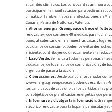
el cambio climático. Los convocantes animan a tod
participar en la manifestación para pedir un reduc
climático. También habrá manifestaciones en Miere
Canaria, Palma de Mallorca y Valencia.
3.
Ahorrar energía. Greenpeace ofrece el folleto
renovable», que contiene 40 medidas para luchar con
baño, al calentar o enfriar nuestras casas y lugare
cotidianos de consumo, podemos evitar derroches i
eficiente, contribuyendo directamente a la reducc
4.
Lazo Verde.
Se invita a todas las personas a llev
ciudadanos, de los medios de comunicación y de los
urgencia de pasar a la acción.
5.
Ciberacciones.
Desde cualquier ordenador con acc
www.energia.greenpeace.es podemos escribir al Pre
los candidatos de cada uno de los partidos a las 
con objetivos de planificación energética que per
6.
Informarse y divulgar la información.
Greenpea
eléctrico renovable para la España peninsular y su