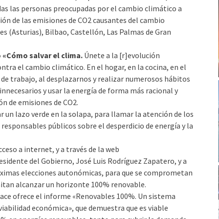
as las personas preocupadas por el cambio climático a
ción de las emisiones de CO2 causantes del cambio
s (Asturias), Bilbao, Castellón, Las Palmas de Gran
 «Cómo salvar el clima.
Únete a la [r]evolución
tra el cambio climático. En el hogar, en la cocina, en el
s de trabajo, al desplazarnos y realizar numerosos hábitos
nnecesarios y usar la energía de forma más racional y
ión de emisiones de CO2.
ar un lazo verde en la solapa, para llamar la atención de los
 responsables públicos sobre el desperdicio de energía y la
eso a internet, y a través de la web
sidente del Gobierno, José Luis Rodríguez Zapatero, y a
próximas elecciones autonómicas, para que se comprometan
mitan alcanzar un horizonte 100% renovable.
ce ofrece el informe «Renovables 100%. Un sistema
 viabilidad económica», que demuestra que es viable