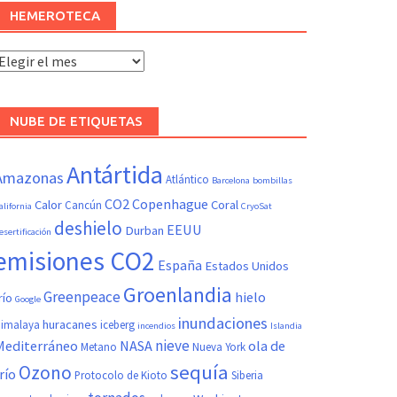
HEMEROTECA
Hemeroteca
NUBE DE ETIQUETAS
Antártida
Amazonas
Atlántico
Barcelona
bombillas
CO2
Copenhague
Calor
Coral
Cancún
alifornia
CryoSat
deshielo
EEUU
Durban
esertificación
emisiones CO2
España
Estados Unidos
Groenlandia
Greenpeace
hielo
río
Google
inundaciones
huracanes
imalaya
iceberg
incendios
Islandia
nieve
Mediterráneo
NASA
ola de
Metano
Nueva York
sequía
Ozono
río
Protocolo de Kioto
Siberia