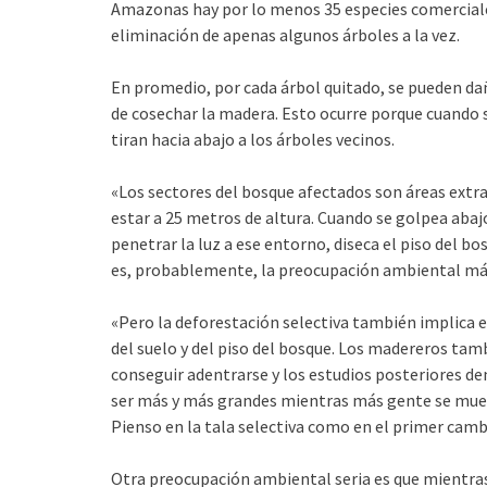
Amazonas hay por lo menos 35 especies comerciale
eliminación de apenas algunos árboles a la vez.
En promedio, por cada árbol quitado, se pueden da
de co­sechar la madera. Esto ocurre porque cuando 
tiran hacia abajo a los árboles vecinos.
«Los sectores del bosque afectados son áreas extr
estar a 25 metros de altura. Cuando se golpea abaj
penetrar la luz a ese en­torno, diseca el piso del
es, probablemente, la preocu­pación ambiental más
«Pero la deforestación selectiva también implica el
del suelo y del piso del bosque. Los madereros ta
conseguir adentrarse y los estudios posteriores d
ser más y más grandes mientras más gente se mueve 
Pienso en la tala selectiva como en el primer cambi
Otra preocupación ambiental seria es que mientras