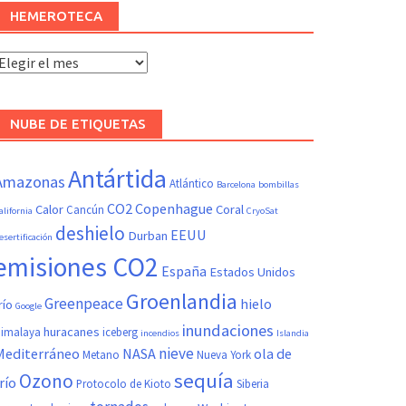
HEMEROTECA
Hemeroteca
NUBE DE ETIQUETAS
Antártida
Amazonas
Atlántico
Barcelona
bombillas
CO2
Copenhague
Calor
Coral
Cancún
alifornia
CryoSat
deshielo
EEUU
Durban
esertificación
emisiones CO2
España
Estados Unidos
Groenlandia
Greenpeace
hielo
río
Google
inundaciones
huracanes
imalaya
iceberg
incendios
Islandia
nieve
Mediterráneo
NASA
ola de
Metano
Nueva York
sequía
Ozono
río
Protocolo de Kioto
Siberia