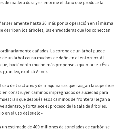
s de madera dura y es enorme el daño que produce la
ñar se­riamente hasta 30 más por la operación en sí misma
se derriban los árboles, las enredaderas que los conectan
aordina­riamente dañadas. La corona de un árbol puede
o de un árbol causa muchos de daño en el entorno». Al
 bosque, haciéndolo mucho más propenso a quemarse. «Ésta
 grande», explicó Asner.
 uso de tractores y de maquinarias que rasgan la superficie
mbién cons­truyen caminos impregnados de suciedad para
emuestran que des­pués esos caminos de frontera llegan a
adentro, y fortalece el proceso de la tala de árboles.
o en el uso del suelo».
 un es­timado de 400 millones de toneladas de carbón se