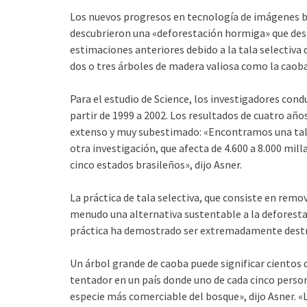
Los nuevos progresos en tecnología de imágenes b
descubrieron una «deforestación hormiga» que destr
estimaciones anteriores debido a la tala selectiva 
dos o tres árboles de madera valiosa como la caoba
Para el estudio de Science, los investigadores co
partir de 1999 a 2002. Los resultados de cuatro añ
extenso y muy subes­timado: «Encontramos una tal
otra investigación, que afecta de 4.600 a 8.000 mill
cinco estados brasileños», dijo Asner.
La práctica de tala selectiva, que consiste en remov
me­nudo una alternativa sustentable a la deforesta
práctica ha demostrado ser extremadamente destr
Un árbol grande de caoba puede significar cientos 
tenta­dor en un país donde uno de cada cinco person
especie más comerciable del bosque», dijo Asner. «