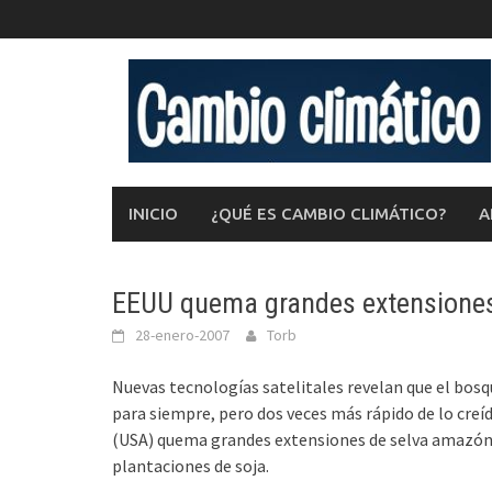
Saltar
al
contenido
INICIO
¿QUÉ ES CAMBIO CLIMÁTICO?
A
EEUU quema grandes extensiones 
28-enero-2007
Torb
Nuevas tecnologías satelitales revelan que el bo
para siempre, pero dos veces más rápido de lo creí
(USA) quema grandes extensiones de selva amazóni
plantaciones de soja.