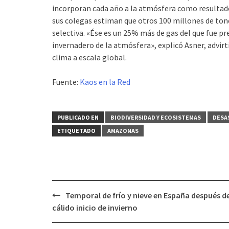
incorpo­ran cada año a la atmósfera como resultado 
sus colegas es­timan que otros 100 millones de ton
selectiva. «Ése es un 25% más de gas del que fue 
invernadero de la atmósfera», ex­plicó Asner, advir
clima a escala global.
Fuente:
Kaos en la Red
PUBLICADO EN
BIODIVERSIDAD Y ECOSISTEMAS
DESA
ETIQUETADO
AMAZONAS
Temporal de frío y nieve en España después de
Navegación
cálido inicio de invierno
de
entradas