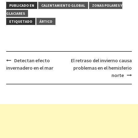
PUBLICADO EN
CALENTAMIENTO GLOBAL
ZONAS POLARES Y
GLACIARES
ETIQUETADO
ÁRTICO
Detectan efecto
El retraso del invierno causa
Navegación
invernadero en el mar
problemas en el hemisferio
de
norte
entradas