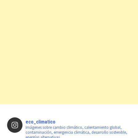
eco_climatico
Imágenes sobre cambio climático, calentamiento global,
contaminación, emergencia climática, desarrollo sostenible,
energías alternativas ...