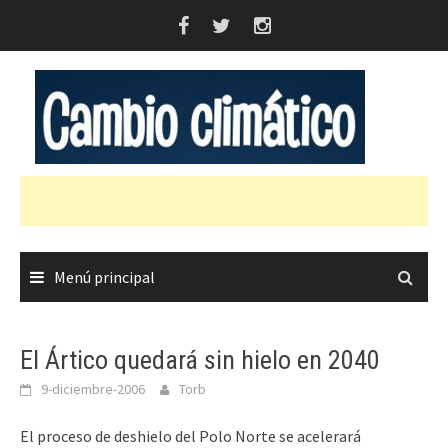
Saltar
al
contenido
Menú principal
El Ártico quedará sin hielo en 2040
9-diciembre-2006
Torb
El proceso de deshielo del Polo Norte se acelerará