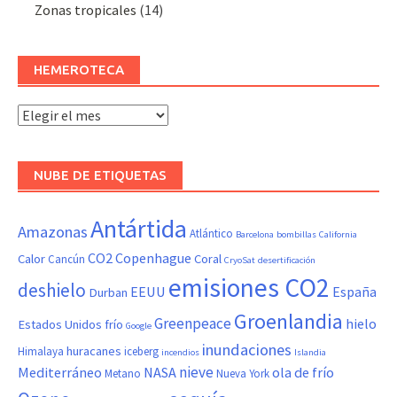
Zonas tropicales
(14)
HEMEROTECA
Hemeroteca
NUBE DE ETIQUETAS
Antártida
Amazonas
Atlántico
Barcelona
bombillas
California
CO2
Copenhague
Calor
Coral
Cancún
CryoSat
desertificación
emisiones CO2
deshielo
EEUU
España
Durban
Groenlandia
Greenpeace
hielo
Estados Unidos
frío
Google
inundaciones
huracanes
Himalaya
iceberg
incendios
Islandia
nieve
Mediterráneo
NASA
ola de frío
Metano
Nueva York