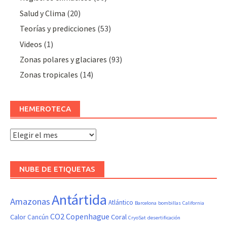
Salud y Clima
(20)
Teorías y predicciones
(53)
Videos
(1)
Zonas polares y glaciares
(93)
Zonas tropicales
(14)
HEMEROTECA
Hemeroteca
NUBE DE ETIQUETAS
Antártida
Amazonas
Atlántico
Barcelona
bombillas
California
CO2
Copenhague
Calor
Coral
Cancún
CryoSat
desertificación