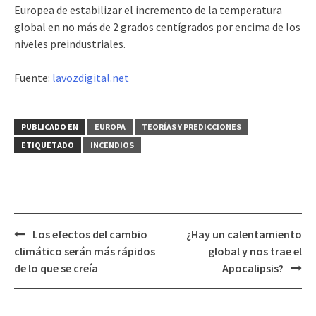
Europea de estabilizar el incremento de la temperatura
global en no más de 2 grados centígrados por encima de los
niveles preindustriales.
Fuente:
lavozdigital.net
PUBLICADO EN
EUROPA
TEORÍAS Y PREDICCIONES
ETIQUETADO
INCENDIOS
Los efectos del cambio
¿Hay un calentamiento
Navegación
climático serán más rápidos
global y nos trae el
de
de lo que se creía
Apocalipsis?
entradas