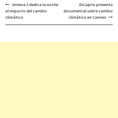
Antena 3 dedica la noche
DiCaprio presenta
Navegación
al impacto del cambio
documental sobre cambio
de
climático
climático en Cannes
entradas