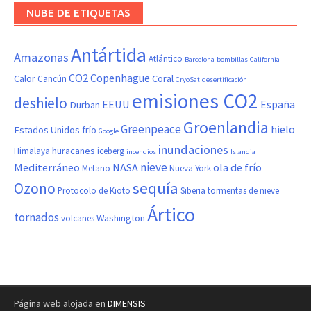
NUBE DE ETIQUETAS
Antártida
Amazonas
Atlántico
Barcelona
bombillas
California
CO2
Copenhague
Calor
Coral
Cancún
CryoSat
desertificación
emisiones CO2
deshielo
EEUU
España
Durban
Groenlandia
Greenpeace
hielo
Estados Unidos
frío
Google
inundaciones
huracanes
Himalaya
iceberg
incendios
Islandia
nieve
Mediterráneo
NASA
ola de frío
Metano
Nueva York
sequía
Ozono
Protocolo de Kioto
Siberia
tormentas de nieve
Ártico
tornados
Washington
volcanes
Página web alojada en
DIMENSIS