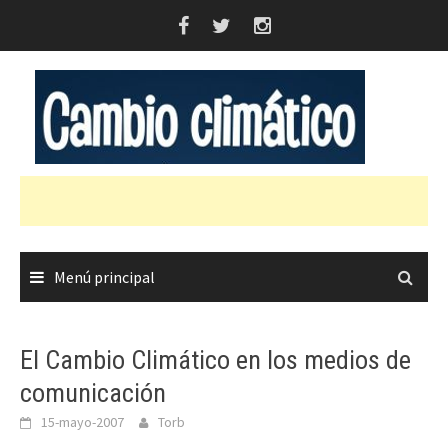
Saltar
al
contenido
Menú principal
El Cambio Climático en los medios de
comunicación
15-mayo-2007
Torb