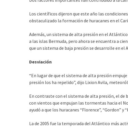
Dos factores importantes han contribuido a la cal
Los científicos dijeron que este año las condicion
obstaculizado la formación de huracanes en el Cari
Además, un sistema de alta presión en el Atlánti
a las islas Bermuda, pero ahora se encuentra a cient
que un sistema de baja presión se desarrolle en el 
Desviación
“En lugar de que el sistema de alta presión empuje
presión los ha repelido”, dijo Lixion Avila, meteor
En contraste con el sistema de alta presión, el de b
con vientos que empujan las tormentas hacia el N
ayudó a que los huracanes “Florence”, “Gordon” y “
La de 2005 fue la temporada del Atlántico más acti