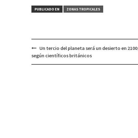
PUBLICADO EN
ZONAS TROPICALES
Un tercio del planeta será un desierto en 2100
Navegación
según científicos británicos
de
entradas