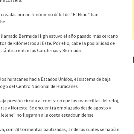
ma costera.
es creadas por un fenómeno débil de “El Niño” han
be.
co llamado Bermuda High estuvo el año pasado más cercano
os de kilómetros al Este. Por ello, cabe la posibilidad de
Atlántico entre las Caroli-nas y Bermuda.
 los huracanes hacia Estados Unidos, el sistema de baja
ólogo del Centro Nacional de Huracanes.
aja presión circula al contrario que las manecillas del reloj,
orte y Noreste. Se encuentra emplazado desde agosto y
Helene” no llegaran a la costa estadounidense.
va, con 28 tormentas bautizadas, 17 de las cuales se habían