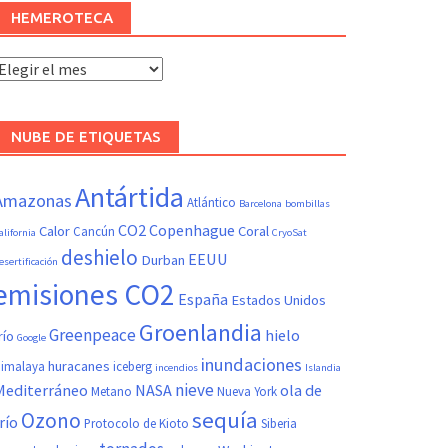
HEMEROTECA
Hemeroteca
NUBE DE ETIQUETAS
Antártida
Amazonas
Atlántico
Barcelona
bombillas
CO2
Copenhague
Calor
Coral
Cancún
alifornia
CryoSat
deshielo
EEUU
Durban
esertificación
emisiones CO2
España
Estados Unidos
Groenlandia
Greenpeace
hielo
río
Google
inundaciones
huracanes
imalaya
iceberg
incendios
Islandia
nieve
Mediterráneo
NASA
ola de
Metano
Nueva York
sequía
Ozono
río
Protocolo de Kioto
Siberia