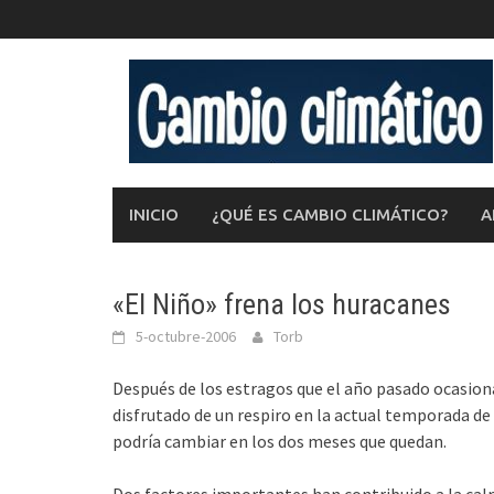
Saltar
al
contenido
INICIO
¿QUÉ ES CAMBIO CLIMÁTICO?
A
«El Niño» frena los huracanes
5-octubre-2006
Torb
Después de los estragos que el año pasado ocasion
disfrutado de un respiro en la actual temporada de
podría cambiar en los dos meses que quedan.