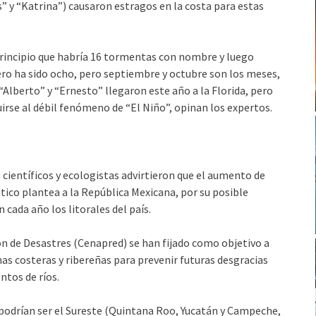
” y “Katrina”) causaron estragos en la costa para estas
rincipio que habría 16 tormentas con nombre y luego
ero ha sido ocho, pero septiembre y octubre son los meses,
“Alberto” y “Ernesto” llegaron este año a la Florida, pero
rse al débil fenómeno de “El Niño”, opinan los expertos.
 científicos y ecologistas advirtieron que el aumento de
ico plantea a la República Mexicana, por su posible
cada año los litorales del país.
ón de Desastres (Cenapred) se han fijado como objetivo a
s costeras y ribereñas para prevenir futuras desgracias
tos de ríos.
 podrían ser el Sureste (Quintana Roo, Yucatán y Campeche,