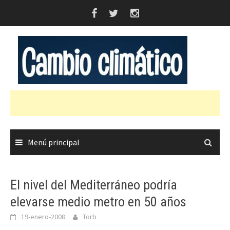
Saltar
al
contenido
Menú principal
El nivel del Mediterráneo podría
elevarse medio metro en 50 años
19-enero-2008
Torb