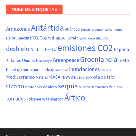
NUBE DE ETIQUETAS
Antártida
Amazonas
Atlántico
Barcelona
bombillas
California
CO2
Copenhague
Calor
Coral
Cancún
CryoSat
desertificación
emisiones CO2
deshielo
EEUU
España
Durban
Groenlandia
Greenpeace
hielo
Estados Unidos
frío
Google
inundaciones
huracanes
Himalaya
iceberg
incendios
Islandia
nieve
Mediterráneo
NASA
ola de frío
Metano
Nueva York
sequía
Ozono
Protocolo de Kioto
Siberia
tormentas de nieve
Ártico
tornados
Washington
volcanes