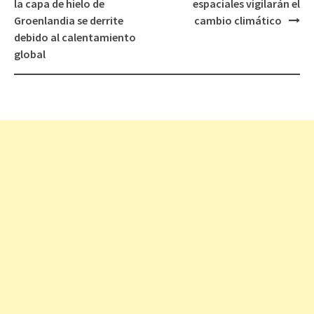
Navegación
la capa de hielo de
espaciales vigilarán el
de
Groenlandia se derrite
cambio climático
entradas
debido al calentamiento
global