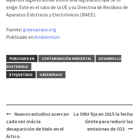
exige. Este es el caso de la UE y su Directiva de Residuos de
Aparatos Eléctricos y Electrónicos (RAEE).
Fuente:
greenpeace.org
Publicado en
Ambientum
PUBLICADO EN
CONTAMINACIÓN AMBIENTAL
DESARROLLO
SOSTENIBLE
ETIQUETADO
GREENPEACE
Nuevos estudios acercan
La ONU fija en 2015 la fecha
Navegación
cada vez más la
límite para reducir las
de
desaparición de hielo en el
emisiones de CO2
entradas
Ártico