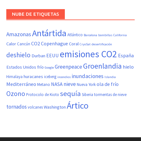
NUBE DE ETIQUETAS
Antártida
Amazonas
Atlántico
Barcelona
bombillas
California
CO2
Copenhague
Calor
Coral
Cancún
CryoSat
desertificación
emisiones CO2
deshielo
EEUU
España
Durban
Groenlandia
Greenpeace
hielo
Estados Unidos
frío
Google
inundaciones
huracanes
Himalaya
iceberg
incendios
Islandia
nieve
Mediterráneo
NASA
ola de frío
Metano
Nueva York
sequía
Ozono
Protocolo de Kioto
Siberia
tormentas de nieve
Ártico
tornados
Washington
volcanes