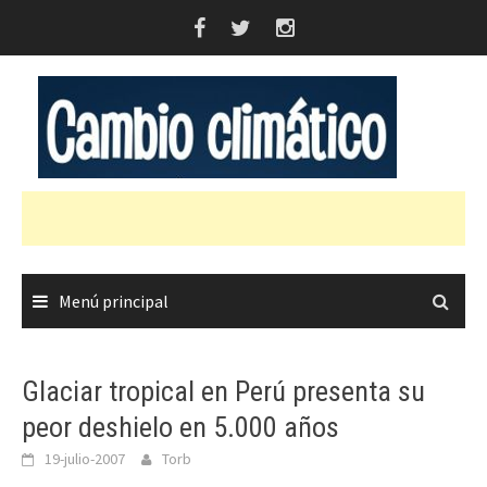
Saltar
al
contenido
Menú principal
Glaciar tropical en Perú presenta su
peor deshielo en 5.000 años
19-julio-2007
Torb