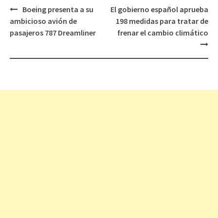
Boeing presenta a su
El gobierno español aprueba
Navegación
ambicioso avión de
198 medidas para tratar de
de
pasajeros 787 Dreamliner
frenar el cambio climático
entradas