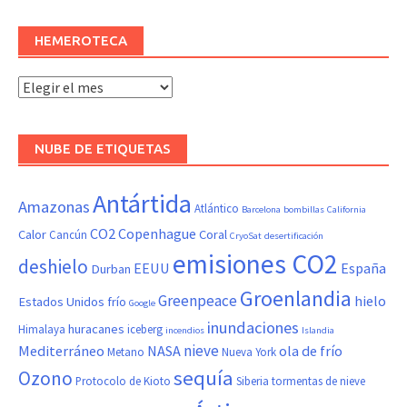
HEMEROTECA
Hemeroteca
NUBE DE ETIQUETAS
Antártida
Amazonas
Atlántico
Barcelona
bombillas
California
CO2
Copenhague
Calor
Coral
Cancún
CryoSat
desertificación
emisiones CO2
deshielo
EEUU
España
Durban
Groenlandia
Greenpeace
hielo
Estados Unidos
frío
Google
inundaciones
huracanes
Himalaya
iceberg
incendios
Islandia
nieve
Mediterráneo
NASA
ola de frío
Metano
Nueva York
sequía
Ozono
Protocolo de Kioto
Siberia
tormentas de nieve