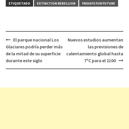
ETIQUETADO
EXTINCTION REBELLION
FRIDAYS FOR FUTURE
El parque nacional Los
Nuevos estudios aumentan
Navegación
Glaciares podría perder más
las previsiones de
de
de la mitad de su superficie
calentamiento global hasta
entradas
durante este siglo
7ºC para el 2100