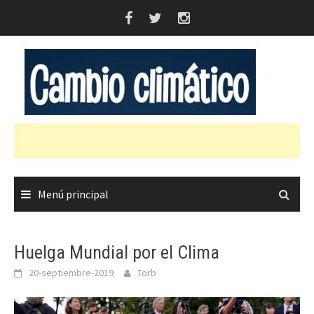
Saltar
al
contenido
Menú principal
Huelga Mundial por el Clima
20-septiembre-2019
Torb