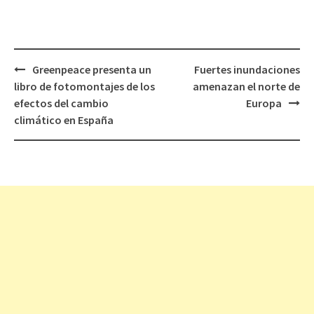
Greenpeace presenta un
Fuertes inundaciones
Navegación
libro de fotomontajes de los
amenazan el norte de
de
efectos del cambio
Europa
entradas
climático en España