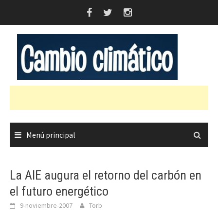
Saltar
al
contenido
Menú principal
La AIE augura el retorno del carbón en
el futuro energético
9-noviembre-2007
Torb