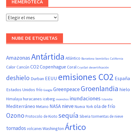
HEMEROTECA
Hemeroteca
NUBE DE ETIQUETAS
Antártida
Amazonas
Atlántico
Barcelona
bombillas
California
CO2
Copenhague
Calor
Coral
Cancún
CryoSat
desertificación
emisiones CO2
deshielo
EEUU
España
Durban
Groenlandia
Greenpeace
hielo
Estados Unidos
frío
Google
inundaciones
huracanes
Himalaya
iceberg
incendios
Islandia
nieve
Mediterráneo
NASA
ola de frío
Metano
Nueva York
sequía
Ozono
Protocolo de Kioto
Siberia
tormentas de nieve
Ártico
tornados
Washington
volcanes