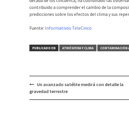
década de los cincuenta, ha coordinado las observa
contribuido a comprender el cambio de la composició
predicciones sobre los efectos del clima y sus repe
Fuente:
Informativos TeleCinco
PUBLICADO EN
ATMÓSFERA Y CLIMA
CONTAMINACIÓN 
Un avanzado satélite medirá con detalle la
Navegación
gravedad terrestre
de
entradas