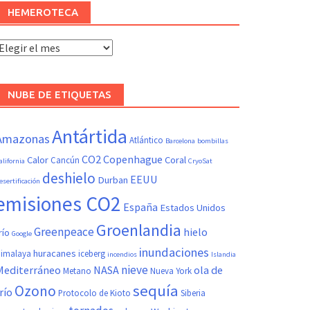
HEMEROTECA
Hemeroteca
NUBE DE ETIQUETAS
Antártida
Amazonas
Atlántico
Barcelona
bombillas
CO2
Copenhague
Calor
Coral
Cancún
alifornia
CryoSat
deshielo
EEUU
Durban
esertificación
emisiones CO2
España
Estados Unidos
Groenlandia
Greenpeace
hielo
río
Google
inundaciones
huracanes
imalaya
iceberg
incendios
Islandia
nieve
Mediterráneo
NASA
ola de
Metano
Nueva York
sequía
Ozono
río
Protocolo de Kioto
Siberia