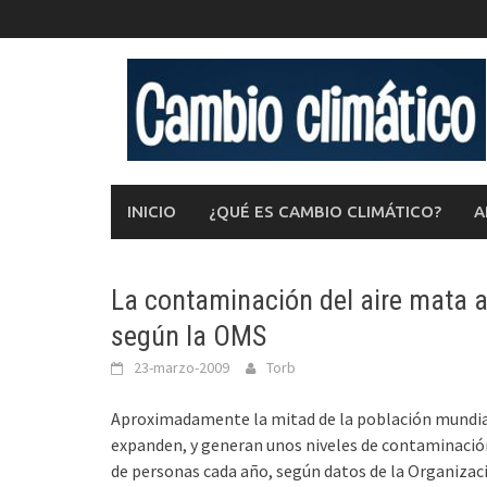
Saltar
al
contenido
INICIO
¿QUÉ ES CAMBIO CLIMÁTICO?
A
La contaminación del aire mata 
según la OMS
23-marzo-2009
Torb
Aproximadamente la mitad de la población mundial v
expanden, y generan unos niveles de contaminació
de personas cada año, según datos de la Organizaci