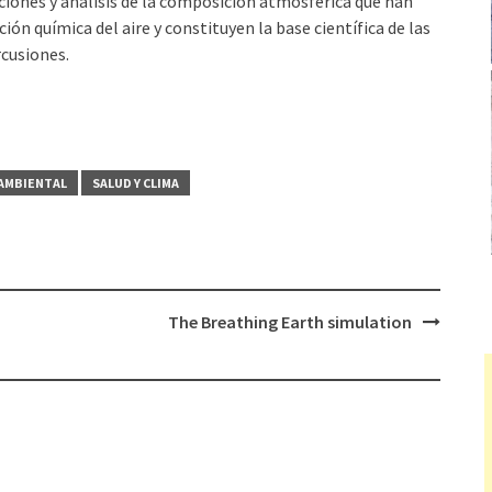
ciones y análisis de la composición atmosférica que han
n química del aire y constituyen la base científica de las
rcusiones.
AMBIENTAL
SALUD Y CLIMA
The Breathing Earth simulation