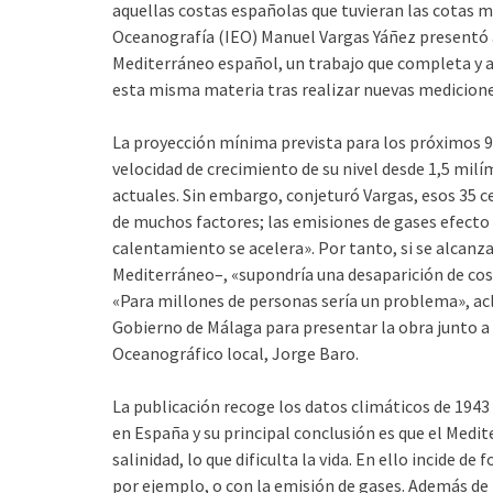
aquellas costas españolas que tuvieran las cotas má
Oceanografía (IEO) Manuel Vargas Yáñez presentó a
Mediterráneo español, un trabajo que completa y a
esta misma materia tras realizar nuevas medicione
La proyección mínima prevista para los próximos 90
velocidad de crecimiento de su nivel desde 1,5 milí
actuales. Sin embargo, conjeturó Vargas, esos 35 c
de muchos factores; las emisiones de gases efecto 
calentamiento se acelera». Por tanto, si se alcanza
Mediterráneo–, «supondría una desaparición de c
«Para millones de personas sería un problema», acl
Gobierno de Málaga para presentar la obra junto a o
Oceanográfico local, Jorge Baro.
La publicación recoge los datos climáticos de 1943
en España y su principal conclusión es que el Medi
salinidad, lo que dificulta la vida. En ello incide 
por ejemplo, o con la emisión de gases. Además d