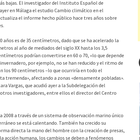
s bajas. El investigador del Instituto Español de
yer en Málaga el estudio Cambio climático en el
ctualiza el informe hecho público hace tres años sobre
s.
 años es de 35 centímetros, dado que se ha acelerado la
metros al año de mediados del siglo XX hasta los 3,5
entímetros podrían convertirse en 60 o 70, «lo que depende
invernadero, por ejemplo, no se han reducido y el ritmo de
n los 90 centímetros –lo que ocurriría en todo el
osta tremenda», afectando a zonas «densamente pobladas».
ara Vargas, que acudió ayer a la Subdelegación del
tros investigadores, entre ellos el director del Centro
 a 2008 a través de un sistema de observación marino único
terráneo se está calentando. También ha crecido su
de forma directa la mano del hombre con la creación de presas,
e la acción humana, los cambios se deben a fenómenos