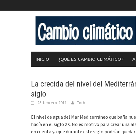
Saltar
al
contenido
INICIO
¿QUÉ ES CAMBIO CLIMÁTICO?
A
La crecida del nivel del Mediterr
siglo
25-febrero-2011
Torb
El nivel de agua del Mar Mediterráneo que baña nues
hacía en el siglo XX. No es motivo para crear una a
en cuenta ya que durante este siglo podrían queda