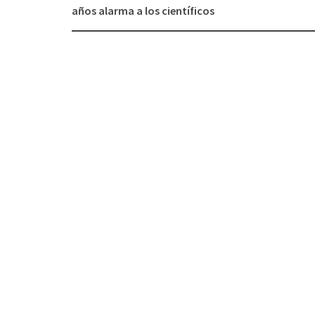
Navegación
años alarma a los científicos
de
entradas