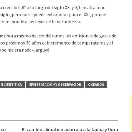
crecido 0,8º a lo largo del siglo XX, y 0,1 en alta mar.
siglo, pero no se puede extrapolar para el XXI, porque
o responde a las leyes de la naturaleza».
unque ahora mismo descendiéramos las emisiones de gases de
e los próximos 30 años el incremento de temperaturas y el
 se hiciera nada», arguyó.
N CIENTÍ­FICA
INVESTIGACIÓN Y OBSERVACIÓN
OCÉANOS
nco
El cambio climático acorrala a la fauna y flora