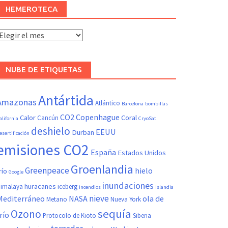
HEMEROTECA
Hemeroteca
NUBE DE ETIQUETAS
Antártida
Amazonas
Atlántico
Barcelona
bombillas
CO2
Copenhague
Calor
Coral
Cancún
alifornia
CryoSat
deshielo
EEUU
Durban
esertificación
emisiones CO2
España
Estados Unidos
Groenlandia
Greenpeace
hielo
río
Google
inundaciones
huracanes
imalaya
iceberg
incendios
Islandia
nieve
Mediterráneo
NASA
ola de
Metano
Nueva York
sequía
Ozono
río
Protocolo de Kioto
Siberia