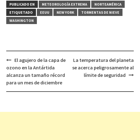
PUBLICADO EN
METEOROLOGÍ­A EXTREMA
NORTEAMÉRICA
ETIQUETADO
EEUU
NEW YORK
TORMENTAS DE NIEVE
WASHINGTON
El agujero de la capa de
La temperatura del planeta
Navegación
ozono en la Antártida
se acerca peligrosamente al
de
alcanza un tamaño récord
límite de seguridad
entradas
para un mes de diciembre