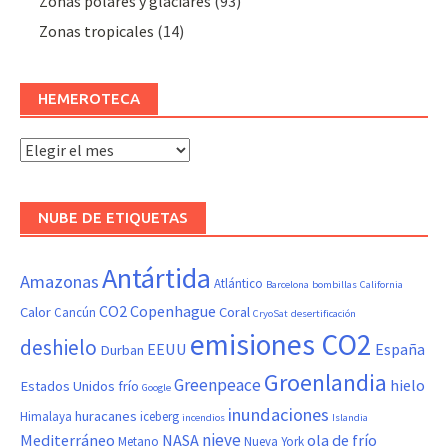
Zonas polares y glaciares
(93)
Zonas tropicales
(14)
HEMEROTECA
Hemeroteca
NUBE DE ETIQUETAS
Antártida
Amazonas
Atlántico
Barcelona
bombillas
California
CO2
Copenhague
Calor
Coral
Cancún
CryoSat
desertificación
emisiones CO2
deshielo
EEUU
España
Durban
Groenlandia
Greenpeace
hielo
Estados Unidos
frío
Google
inundaciones
huracanes
Himalaya
iceberg
incendios
Islandia
nieve
Mediterráneo
NASA
ola de frío
Metano
Nueva York