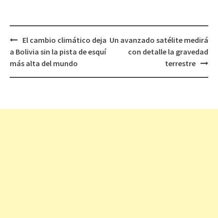
El cambio climático deja
Un avanzado satélite medirá
Navegación
a Bolivia sin la pista de esquí
con detalle la gravedad
de
más alta del mundo
terrestre
entradas