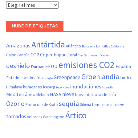
Hemeroteca
NUBE DE ETIQUETAS
Antártida
Amazonas
Atlántico
Barcelona
bombillas
California
CO2
Copenhague
Calor
Coral
Cancún
CryoSat
desertificación
emisiones CO2
deshielo
EEUU
España
Durban
Groenlandia
Greenpeace
hielo
Estados Unidos
frío
Google
inundaciones
huracanes
Himalaya
iceberg
incendios
Islandia
nieve
Mediterráneo
NASA
ola de frío
Metano
Nueva York
sequía
Ozono
Protocolo de Kioto
Siberia
tormentas de nieve
Ártico
tornados
Washington
volcanes