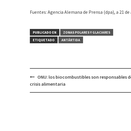
Fuentes: Agencia Alemana de Prensa (dpa), a 21 de 
PUBLICADO EN
ZONAS POLARES Y GLACIARES
ETIQUETADO
ANTÁRTIDA
ONU: los biocombustibles son responsables d
Navegación
crisis alimentaria
de
entradas