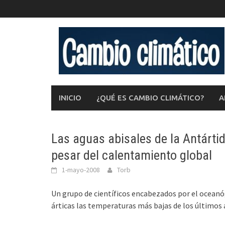
Saltar
al
contenido
INICIO
¿QUÉ ES CAMBIO CLIMÁTICO?
A
Las aguas abisales de la Antárti
pesar del calentamiento global
1-mayo-2008
Torb
Un grupo de científicos encabezados por el ocean
árticas las temperaturas más bajas de los últimos