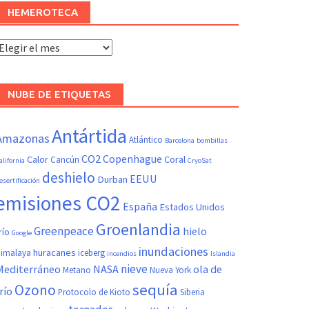
HEMEROTECA
Hemeroteca
NUBE DE ETIQUETAS
Antártida
Amazonas
Atlántico
Barcelona
bombillas
CO2
Copenhague
Calor
Coral
Cancún
alifornia
CryoSat
deshielo
EEUU
Durban
esertificación
emisiones CO2
España
Estados Unidos
Groenlandia
Greenpeace
hielo
río
Google
inundaciones
huracanes
imalaya
iceberg
incendios
Islandia
nieve
Mediterráneo
NASA
ola de
Metano
Nueva York
sequía
Ozono
río
Protocolo de Kioto
Siberia