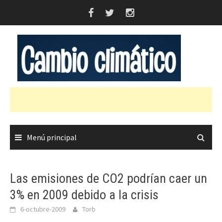
Saltar
al
contenido
Menú principal
Las emisiones de CO2 podrían caer un
3% en 2009 debido a la crisis
6-octubre-2009
Torb