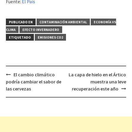
Fuente:
El País
PUBLICADO EN
CONTAMINACIÓN AMBIENTAL
ECONOMÍA VS
CLIMA
EFECTO INVERNADERO
ETIQUETADO
EMISIONES CO2
El cambio climático
La capa de hielo en el Ártico
Navegación
podría cambiar el sabor de
muestra una leve
de
las cervezas
recuperación este año
entradas