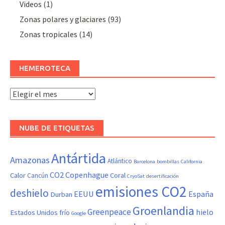
Videos
(1)
Zonas polares y glaciares
(93)
Zonas tropicales
(14)
HEMEROTECA
Hemeroteca
NUBE DE ETIQUETAS
Antártida
Amazonas
Atlántico
Barcelona
bombillas
California
CO2
Copenhague
Calor
Coral
Cancún
CryoSat
desertificación
emisiones CO2
deshielo
EEUU
España
Durban
Groenlandia
Greenpeace
hielo
Estados Unidos
frío
Google