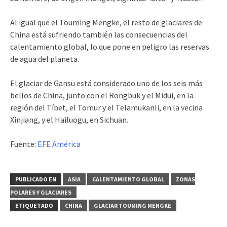
Al igual que el Touming Mengke, el resto de glaciares de
China está sufriendo también las consecuencias del
calentamiento global, lo que pone en peligro las reservas
de agua del planeta.
El glaciar de Gansu está considerado uno de los seis más
bellos de China, junto con el Rongbuk y el Midui, en la
región del Tíbet, el Tomur y el Telamukanli, en la vecina
Xinjiang, y el Hailuogu, en Sichuan.
Fuente:
EFE América
PUBLICADO EN
ASIA
CALENTAMIENTO GLOBAL
ZONAS
POLARES Y GLACIARES
ETIQUETADO
CHINA
GLACIAR TOUMING MENGKE