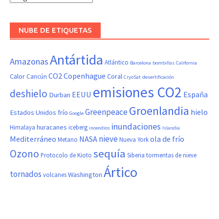
NUBE DE ETIQUETAS
Antártida
Amazonas
Atlántico
Barcelona
bombillas
California
CO2
Copenhague
Calor
Coral
Cancún
CryoSat
desertificación
emisiones CO2
deshielo
EEUU
España
Durban
Groenlandia
Greenpeace
hielo
Estados Unidos
frío
Google
inundaciones
huracanes
Himalaya
iceberg
incendios
Islandia
nieve
Mediterráneo
NASA
ola de frío
Metano
Nueva York
sequía
Ozono
Protocolo de Kioto
Siberia
tormentas de nieve
Ártico
tornados
Washington
volcanes