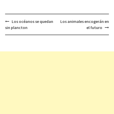
Los océanos se quedan
Los animales encogerán en
Navegación
sin plancton
el futuro
de
entradas