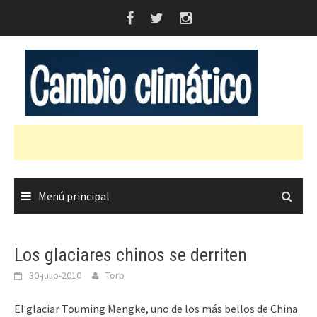
Saltar
al
contenido
Menú principal
Los glaciares chinos se derriten
30-julio-2010
Torb
El glaciar Touming Mengke, uno de los más bellos de China