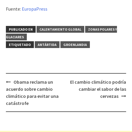
Fuente:
EuropaPress
PUBLICADO EN
CALENTAMIENTO GLOBAL
ZONAS POLARES Y
GLACIARES
ETIQUETADO
ANTÁRTIDA
GROENLANDIA
Obama reclama un
El cambio climático podría
Navegación
acuerdo sobre cambio
cambiar el sabor de las
de
climático para evitar una
cervezas
entradas
catástrofe