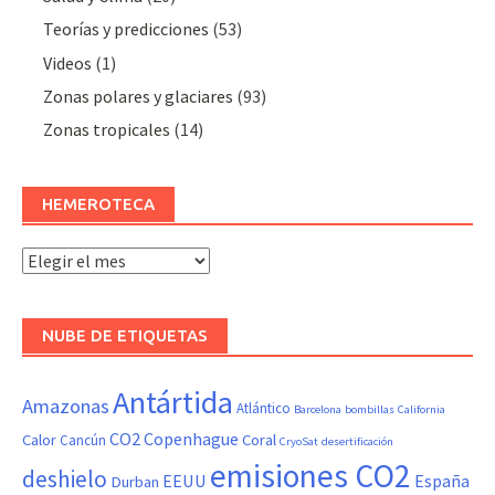
Teorías y predicciones
(53)
Videos
(1)
Zonas polares y glaciares
(93)
Zonas tropicales
(14)
HEMEROTECA
Hemeroteca
NUBE DE ETIQUETAS
Antártida
Amazonas
Atlántico
Barcelona
bombillas
California
CO2
Copenhague
Calor
Coral
Cancún
CryoSat
desertificación
emisiones CO2
deshielo
EEUU
España
Durban