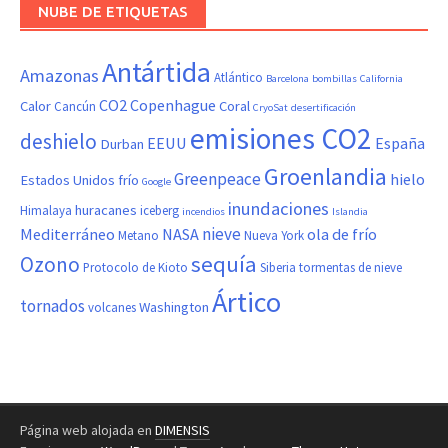
NUBE DE ETIQUETAS
Antártida
Amazonas
Atlántico
Barcelona
bombillas
California
CO2
Copenhague
Calor
Coral
Cancún
CryoSat
desertificación
emisiones CO2
deshielo
EEUU
España
Durban
Groenlandia
Greenpeace
hielo
Estados Unidos
frío
Google
inundaciones
huracanes
Himalaya
iceberg
incendios
Islandia
nieve
Mediterráneo
NASA
ola de frío
Metano
Nueva York
sequía
Ozono
Protocolo de Kioto
Siberia
tormentas de nieve
Ártico
tornados
Washington
volcanes
Página web alojada en
DIMENSIS