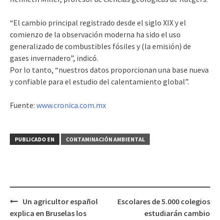
“El cambio principal registrado desde el siglo XIX y el
comienzo de la observación moderna ha sido el uso
generalizado de combustibles fósiles y (la emisión) de
gases invernadero”, indicó.
Por lo tanto, “nuestros datos proporcionan una base nueva
y confiable para el estudio del calentamiento global”.
Fuente:
www.cronica.com.mx
PUBLICADO EN
CONTAMINACIÓN AMBIENTAL
Un agricultor español
Escolares de 5.000 colegios
Navegación
explica en Bruselas los
estudiarán cambio