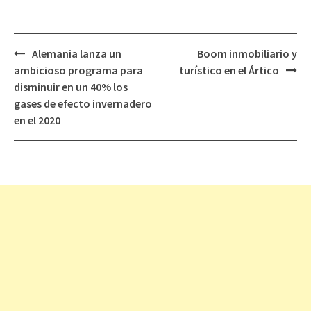
Alemania lanza un
Boom inmobiliario y
Navegación
ambicioso programa para
turístico en el Ártico
de
disminuir en un 40% los
entradas
gases de efecto invernadero
en el 2020