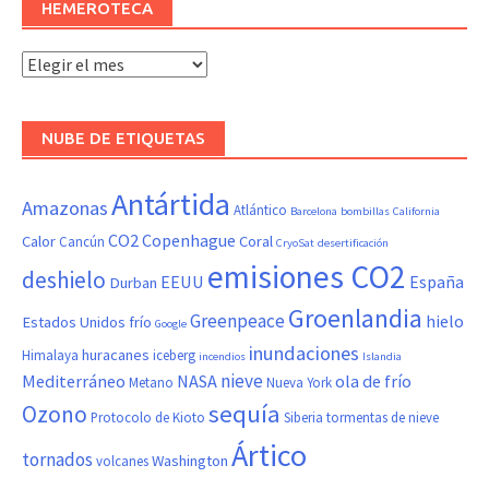
HEMEROTECA
Hemeroteca
NUBE DE ETIQUETAS
Antártida
Amazonas
Atlántico
Barcelona
bombillas
California
CO2
Copenhague
Calor
Coral
Cancún
CryoSat
desertificación
emisiones CO2
deshielo
EEUU
España
Durban
Groenlandia
Greenpeace
hielo
Estados Unidos
frío
Google
inundaciones
huracanes
Himalaya
iceberg
incendios
Islandia
nieve
Mediterráneo
NASA
ola de frío
Metano
Nueva York
sequía
Ozono
Protocolo de Kioto
Siberia
tormentas de nieve
Ártico
tornados
Washington
volcanes