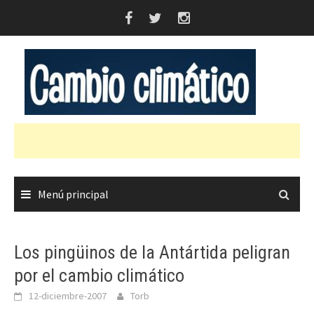
Saltar
al
contenido
Menú principal
Los pingüinos de la Antártida peligran
por el cambio climático
12-diciembre-2007
Torb