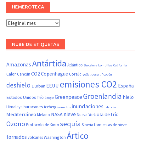
HEMEROTECA
Hemeroteca
NUBE DE ETIQUETAS
Antártida
Amazonas
Atlántico
Barcelona
bombillas
California
CO2
Copenhague
Calor
Coral
Cancún
CryoSat
desertificación
emisiones CO2
deshielo
EEUU
España
Durban
Groenlandia
Greenpeace
hielo
Estados Unidos
frío
Google
inundaciones
huracanes
Himalaya
iceberg
incendios
Islandia
nieve
Mediterráneo
NASA
ola de frío
Metano
Nueva York
sequía
Ozono
Protocolo de Kioto
Siberia
tormentas de nieve
Ártico
tornados
Washington
volcanes