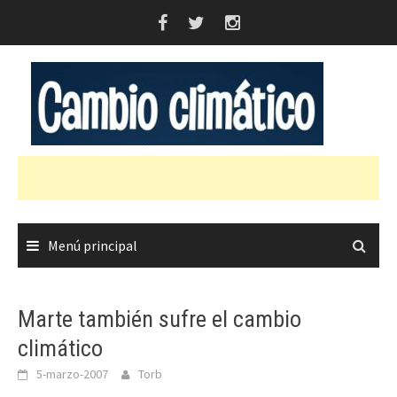
Saltar
al
contenido
Menú principal
Marte también sufre el cambio
climático
5-marzo-2007
Torb