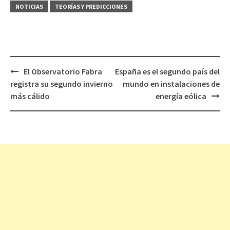
NOTICIAS
TEORÍAS Y PREDICCIONES
El Observatorio Fabra
España es el segundo país del
Navegación
registra su segundo invierno
mundo en instalaciones de
de
más cálido
energía eólica
entradas