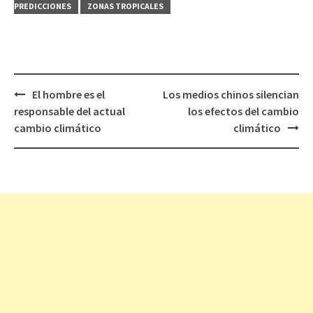
PREDICCIONES
ZONAS TROPICALES
El hombre es el
Los medios chinos silencian
Navegación
responsable del actual
los efectos del cambio
de
cambio climático
climático
entradas