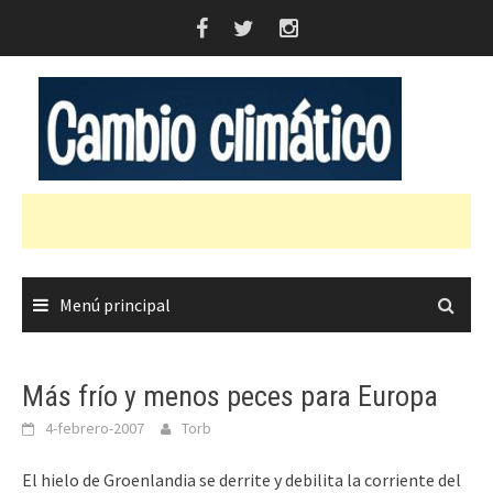
Saltar
al
contenido
Menú principal
Más frío y menos peces para Europa
4-febrero-2007
Torb
El hielo de Groenlandia se derrite y debilita la corriente del