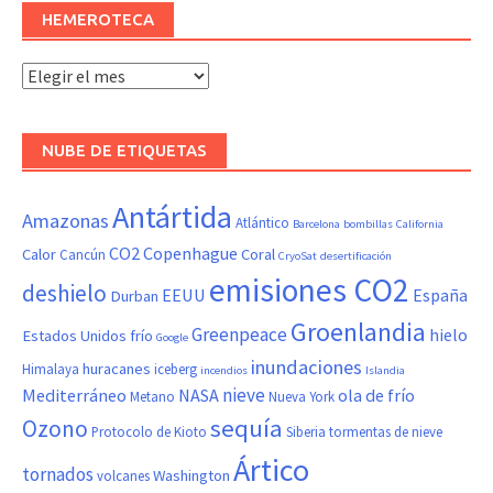
HEMEROTECA
Hemeroteca
NUBE DE ETIQUETAS
Antártida
Amazonas
Atlántico
Barcelona
bombillas
California
CO2
Copenhague
Calor
Coral
Cancún
CryoSat
desertificación
emisiones CO2
deshielo
EEUU
España
Durban
Groenlandia
Greenpeace
hielo
Estados Unidos
frío
Google
inundaciones
huracanes
Himalaya
iceberg
incendios
Islandia
nieve
Mediterráneo
NASA
ola de frío
Metano
Nueva York
sequía
Ozono
Protocolo de Kioto
Siberia
tormentas de nieve
Ártico
tornados
Washington
volcanes