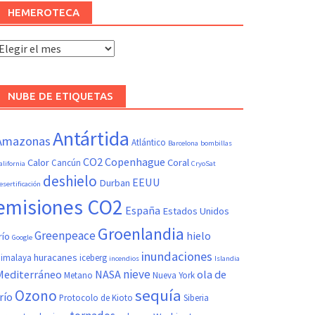
HEMEROTECA
Hemeroteca
NUBE DE ETIQUETAS
Antártida
Amazonas
Atlántico
Barcelona
bombillas
CO2
Copenhague
Calor
Coral
Cancún
alifornia
CryoSat
deshielo
EEUU
Durban
esertificación
emisiones CO2
España
Estados Unidos
Groenlandia
Greenpeace
hielo
río
Google
inundaciones
huracanes
imalaya
iceberg
incendios
Islandia
nieve
Mediterráneo
NASA
ola de
Metano
Nueva York
sequía
Ozono
río
Protocolo de Kioto
Siberia