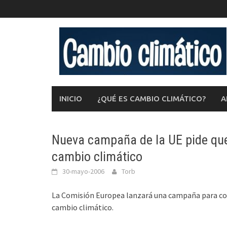
Saltar
al
contenido
INICIO
¿QUÉ ES CAMBIO CLIMÁTICO?
A
Nueva campaña de la UE pide que
cambio climático
30-mayo-2006
Torb
La Comisión Europea lanzará una campaña para con
cambio climático.