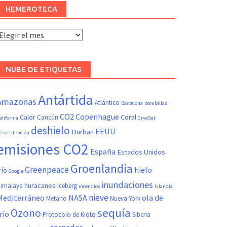
HEMEROTECA
Hemeroteca
NUBE DE ETIQUETAS
Antártida
Amazonas
Atlántico
Barcelona
bombillas
CO2
Copenhague
Calor
Coral
Cancún
alifornia
CryoSat
deshielo
EEUU
Durban
esertificación
emisiones CO2
España
Estados Unidos
Groenlandia
Greenpeace
hielo
río
Google
inundaciones
huracanes
imalaya
iceberg
incendios
Islandia
nieve
Mediterráneo
NASA
ola de
Metano
Nueva York
sequía
Ozono
río
Protocolo de Kioto
Siberia