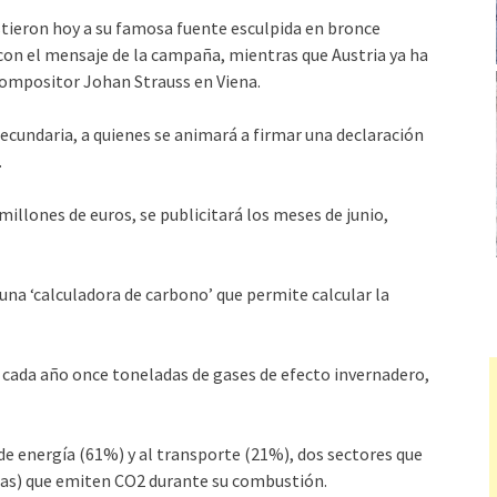
stieron hoy a su famosa fuente esculpida en bronce
on el mensaje de la campaña, mientras que Austria ya ha
compositor Johan Strauss en Viena.
 secundaria, a quienes se animará a firmar una declaración
.
millones de euros, se publicitará los meses de junio,
na ‘calculadora de carbono’ que permite calcular la
 cada año once toneladas de gases de efecto invernadero,
de energía (61%) y al transporte (21%), dos sectores que
 gas) que emiten CO2 durante su combustión.