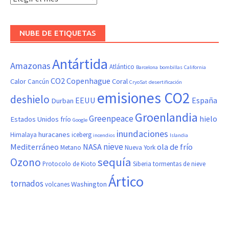
NUBE DE ETIQUETAS
Antártida
Amazonas
Atlántico
Barcelona
bombillas
California
CO2
Copenhague
Calor
Coral
Cancún
CryoSat
desertificación
emisiones CO2
deshielo
EEUU
España
Durban
Groenlandia
Greenpeace
hielo
Estados Unidos
frío
Google
inundaciones
huracanes
Himalaya
iceberg
incendios
Islandia
nieve
Mediterráneo
NASA
ola de frío
Metano
Nueva York
sequía
Ozono
Protocolo de Kioto
Siberia
tormentas de nieve
Ártico
tornados
Washington
volcanes