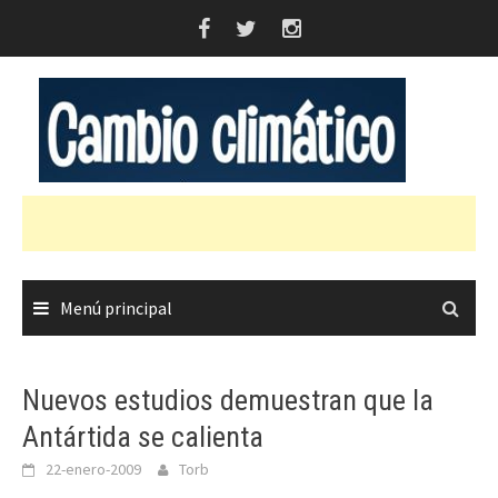
Saltar
al
contenido
Menú principal
Nuevos estudios demuestran que la
Antártida se calienta
22-enero-2009
Torb