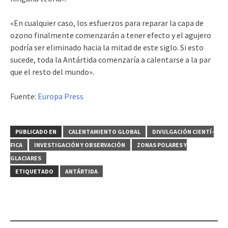
«En cualquier caso, los esfuerzos para reparar la capa de
ozono finalmente comenzarán a tener efecto y el agujero
podría ser eliminado hacia la mitad de este siglo. Si esto
sucede, toda la Antártida comenzaría a calentarse a la par
que el resto del mundo».
Fuente:
Europa Press
PUBLICADO EN
CALENTAMIENTO GLOBAL
DIVULGACIÓN CIENTÍ­
FICA
INVESTIGACIÓN Y OBSERVACIÓN
ZONAS POLARES Y
GLACIARES
ETIQUETADO
ANTÁRTIDA