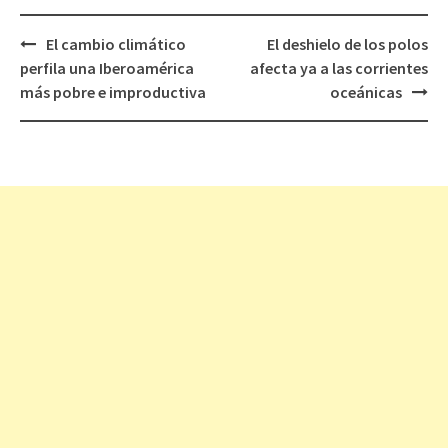
El cambio climático
El deshielo de los polos
Navegación
perfila una Iberoamérica
afecta ya a las corrientes
de
más pobre e improductiva
oceánicas
entradas