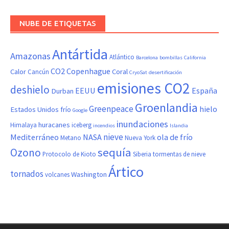
NUBE DE ETIQUETAS
Antártida
Amazonas
Atlántico
Barcelona
bombillas
California
CO2
Copenhague
Calor
Coral
Cancún
CryoSat
desertificación
emisiones CO2
deshielo
EEUU
España
Durban
Groenlandia
Greenpeace
hielo
Estados Unidos
frío
Google
inundaciones
huracanes
Himalaya
iceberg
incendios
Islandia
nieve
Mediterráneo
NASA
ola de frío
Metano
Nueva York
sequía
Ozono
Protocolo de Kioto
Siberia
tormentas de nieve
Ártico
tornados
Washington
volcanes