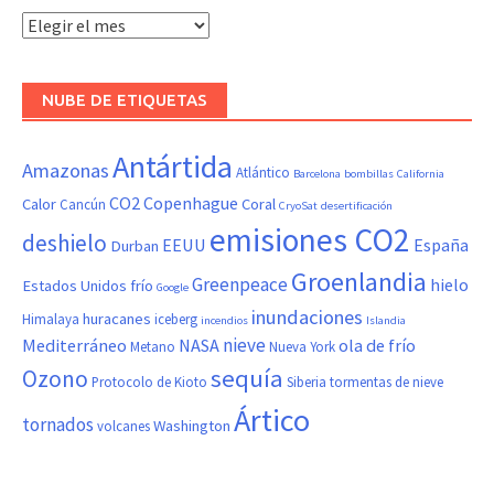
Hemeroteca
NUBE DE ETIQUETAS
Antártida
Amazonas
Atlántico
Barcelona
bombillas
California
CO2
Copenhague
Calor
Coral
Cancún
CryoSat
desertificación
emisiones CO2
deshielo
EEUU
España
Durban
Groenlandia
Greenpeace
hielo
Estados Unidos
frío
Google
inundaciones
huracanes
Himalaya
iceberg
incendios
Islandia
nieve
Mediterráneo
NASA
ola de frío
Metano
Nueva York
sequía
Ozono
Protocolo de Kioto
Siberia
tormentas de nieve
Ártico
tornados
Washington
volcanes