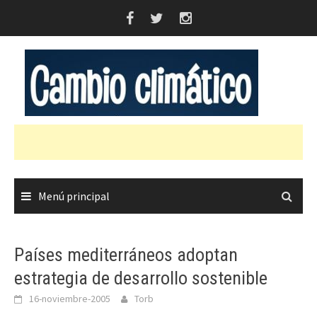
Saltar
al
contenido
Menú principal
Países mediterráneos adoptan
estrategia de desarrollo sostenible
16-noviembre-2005
Torb