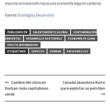
marcha la transición hacia una economía baja en carbono.
Fuente:
Ecología y Desarrollo
PUBLICADO EN
CALENTAMIENTO GLOBAL
CONTAMINACIÓN
AMBIENTAL
DESARROLLO SOSTENIBLE
ECONOMÍA VS CLIMA
EFECTO INVERNADERO
ETIQUETADO
CEROCO2
DURBAN
EMISIONES CO2
Cumbre del clima en
Canadá abandona Kioto
Navegación
Durban: más capitalismo
para explotar su petróleo
de
verde
entradas