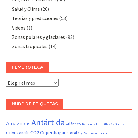
Salud y Clima
(20)
Teorías y predicciones
(53)
Videos
(1)
Zonas polares y glaciares
(93)
Zonas tropicales
(14)
HEMEROTECA
Hemeroteca
NUBE DE ETIQUETAS
Antártida
Amazonas
Atlántico
Barcelona
bombillas
California
CO2
Copenhague
Calor
Coral
Cancún
CryoSat
desertificación