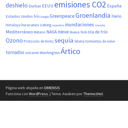
emisiones CO2
deshielo
EEUU
España
Durban
Groenlandia
Greenpeace
hielo
Estados Unidos
frío
Google
inundaciones
huracanes
Himalaya
iceberg
incendios
Islandia
nieve
Mediterráneo
NASA
ola de frío
Metano
Nueva York
sequía
Ozono
Protocolo de Kioto
Siberia
tormentas de nieve
Ártico
tornados
Washington
volcanes
Página web alojada en
DIMENSIS
Funciona con
WordPress
.
|
Tema: Awaken por
ThemezHut
.