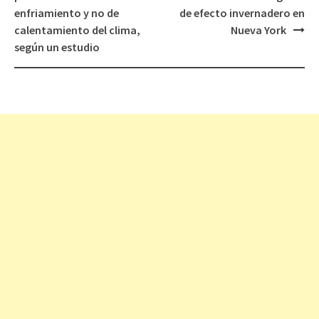
de
enfriamiento y no de
de efecto invernadero en
entradas
calentamiento del clima,
Nueva York
según un estudio