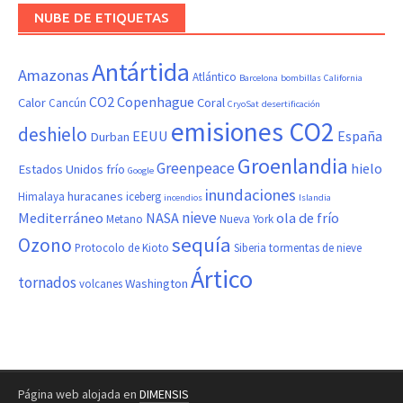
NUBE DE ETIQUETAS
Antártida
Amazonas
Atlántico
Barcelona
bombillas
California
CO2
Copenhague
Calor
Coral
Cancún
CryoSat
desertificación
emisiones CO2
deshielo
EEUU
España
Durban
Groenlandia
Greenpeace
hielo
Estados Unidos
frío
Google
inundaciones
huracanes
Himalaya
iceberg
incendios
Islandia
nieve
Mediterráneo
NASA
ola de frío
Metano
Nueva York
sequía
Ozono
Protocolo de Kioto
Siberia
tormentas de nieve
Ártico
tornados
Washington
volcanes
Página web alojada en
DIMENSIS