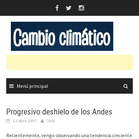
Saltar
al
contenido
Menú principal
Progresivo deshielo de los Andes
13-abril-2007
Torb
Recientemente, vengo observando una tendencia creciente