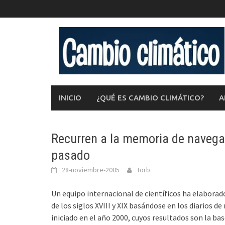
Saltar
al
contenido
INICIO
¿QUÉ ES CAMBIO CLIMÁTICO?
A
Recurren a la memoria de navegan
pasado
28-noviembre-2005
Torb
Un equipo internacional de científicos ha elabora
de los siglos XVIII y XIX basándose en los diarios 
iniciado en el año 2000, cuyos resultados son la ba