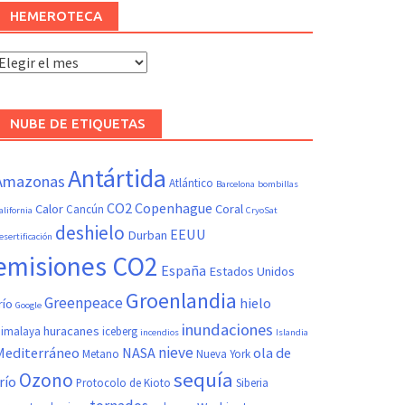
HEMEROTECA
Hemeroteca
NUBE DE ETIQUETAS
Antártida
Amazonas
Atlántico
Barcelona
bombillas
CO2
Copenhague
Calor
Coral
Cancún
alifornia
CryoSat
deshielo
EEUU
Durban
esertificación
emisiones CO2
España
Estados Unidos
Groenlandia
Greenpeace
hielo
río
Google
inundaciones
huracanes
imalaya
iceberg
incendios
Islandia
nieve
Mediterráneo
NASA
ola de
Metano
Nueva York
sequía
Ozono
río
Protocolo de Kioto
Siberia