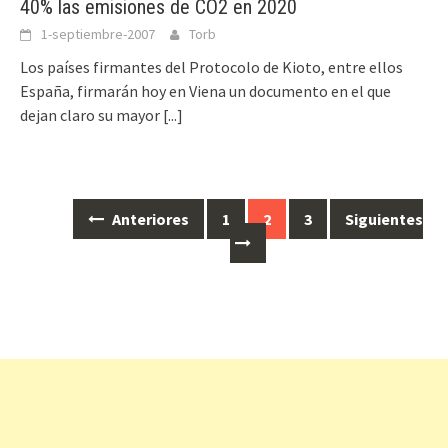
40% las emisiones de CO2 en 2020
1-septiembre-2007
Torb
Los países firmantes del Protocolo de Kioto, entre ellos
España, firmarán hoy en Viena un documento en el que
dejan claro su mayor
[...]
Anteriores
1
2
3
Siguientes
Ir
a
las
entradas