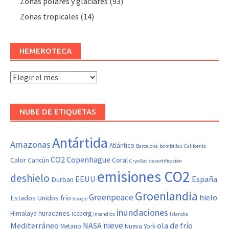
Zonas polares y glaciares
(93)
Zonas tropicales
(14)
HEMEROTECA
Hemeroteca
NUBE DE ETIQUETAS
Antártida
Amazonas
Atlántico
Barcelona
bombillas
California
CO2
Copenhague
Calor
Coral
Cancún
CryoSat
desertificación
emisiones CO2
deshielo
EEUU
España
Durban
Groenlandia
Greenpeace
hielo
Estados Unidos
frío
Google
inundaciones
huracanes
Himalaya
iceberg
incendios
Islandia
nieve
Mediterráneo
NASA
ola de frío
Metano
Nueva York