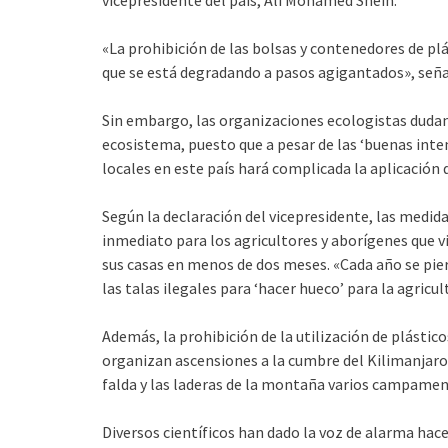
vicepresidente del país, Ali Mohamed Shein.
«La prohibición de las bolsas y contenedores de p
que se está degradando a pasos agigantados», seña
Sin embargo, las organizaciones ecologistas dudan 
ecosistema, puesto que a pesar de las ‘buenas inten
locales en este país hará complicada la aplicación 
Según la declaración del vicepresidente, las medid
inmediato para los agricultores y aborígenes que v
sus casas en menos de dos meses. «Cada año se pie
las talas ilegales para ‘hacer hueco’ para la agricul
Además, la prohibición de la utilización de plásti
organizan ascensiones a la cumbre del Kilimanjaro,
falda y las laderas de la montaña varios campamento
Diversos científicos han dado la voz de alarma hace