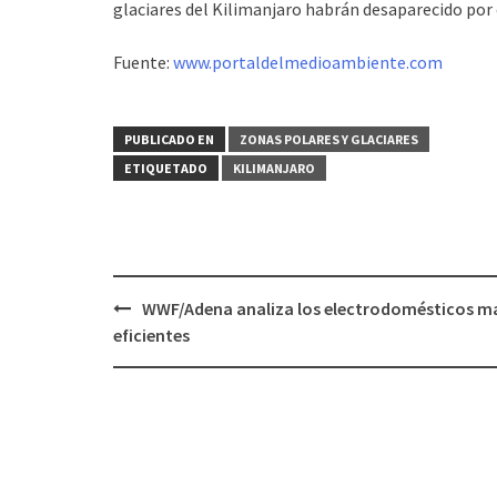
glaciares del Kilimanjaro habrán desaparecido por
Fuente:
www.portaldelmedioambiente.com
PUBLICADO EN
ZONAS POLARES Y GLACIARES
ETIQUETADO
KILIMANJARO
WWF/Adena analiza los electrodomésticos m
Navegación
eficientes
de
entradas