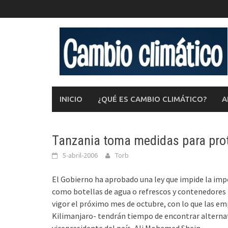
Saltar
al
contenido
INICIO
¿QUÉ ES CAMBIO CLIMÁTICO?
A
Tanzania toma medidas para prote
5-abril-2006
Torb
El Gobierno ha aprobado una ley que impide la impo
como botellas de agua o refrescos y contenedores
vigor el próximo mes de octubre, con lo que las em
Kilimanjaro- tendrán tiempo de encontrar alternati