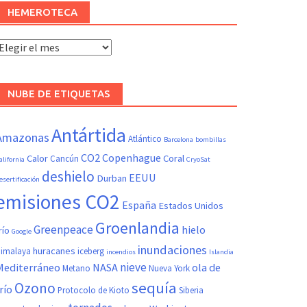
HEMEROTECA
Hemeroteca
NUBE DE ETIQUETAS
Antártida
Amazonas
Atlántico
Barcelona
bombillas
CO2
Copenhague
Calor
Coral
Cancún
alifornia
CryoSat
deshielo
EEUU
Durban
esertificación
emisiones CO2
España
Estados Unidos
Groenlandia
Greenpeace
hielo
río
Google
inundaciones
huracanes
imalaya
iceberg
incendios
Islandia
nieve
Mediterráneo
NASA
ola de
Metano
Nueva York
sequía
Ozono
río
Protocolo de Kioto
Siberia