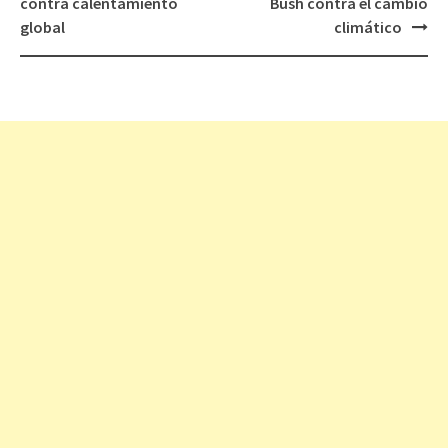
contra calentamiento
Bush contra el cambio
de
global
climático
entradas