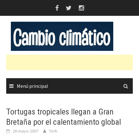
Saltar
al
contenido
Menú principal
Tortugas tropicales llegan a Gran
Bretaña por el calentamiento global
28-mayo-2007
Torb