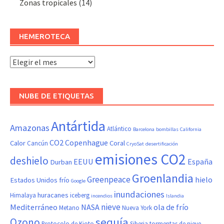
Zonas tropicales
(14)
HEMEROTECA
Hemeroteca
NUBE DE ETIQUETAS
Antártida
Amazonas
Atlántico
Barcelona
bombillas
California
CO2
Copenhague
Calor
Coral
Cancún
CryoSat
desertificación
emisiones CO2
deshielo
EEUU
España
Durban
Groenlandia
Greenpeace
hielo
Estados Unidos
frío
Google
inundaciones
huracanes
Himalaya
iceberg
incendios
Islandia
nieve
Mediterráneo
NASA
ola de frío
Metano
Nueva York
sequía
Ozono
Protocolo de Kioto
Siberia
tormentas de nieve