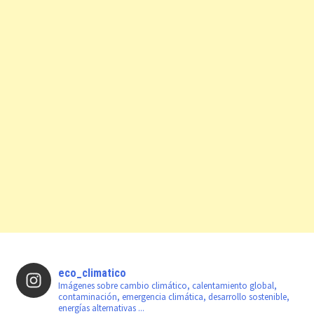
eco_climatico
Imágenes sobre cambio climático, calentamiento global,
contaminación, emergencia climática, desarrollo sostenible,
energías alternativas ...