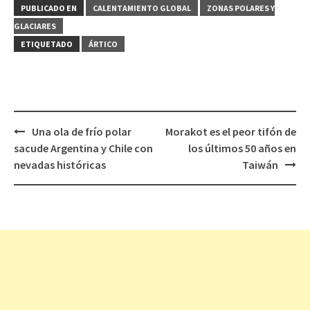
PUBLICADO EN
CALENTAMIENTO GLOBAL
ZONAS POLARES Y
GLACIARES
ETIQUETADO
ÁRTICO
Una ola de frío polar
Morakot es el peor tifón de
Navegación
sacude Argentina y Chile con
los últimos 50 años en
de
nevadas históricas
Taiwán
entradas